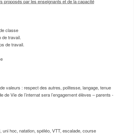
fs proposés par les enseignants et de la capacité
 de classe
 de travail.
s de travail.
se
 de valeurs : respect des autres, politesse, langage, tenue
ode de Vie de l’internat sera l’engagement élèves – parents -
all, uni hoc, natation, spéléo, VTT, escalade, course