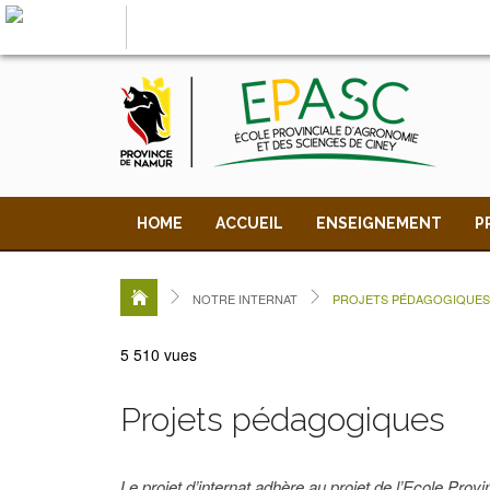
LA PROVINCE DE
NAMUR
, AU COEUR DE VOT
HOME
ACCUEIL
ENSEIGNEMENT
P
NOTRE INTERNAT
PROJETS PÉDAGOGIQUES
5 510 vues
Projets pédagogiques
Le projet d’internat adhère au projet de l’Ecole Pr