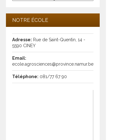
les
articles
NOTRE ÉCOLE
Adresse:
Rue de Saint-Quentin, 14 -
5590 CINEY
Email:
ecole.agrosciences@province.namur.be
Téléphone:
081/77 67 90