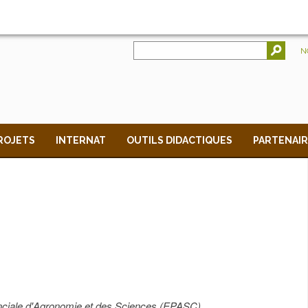
RE QUOTIDIEN
N
ROJETS
INTERNAT
OUTILS DIDACTIQUES
PARTENAIR
ovinciale d'Agronomie et des Sciences (EPASC)