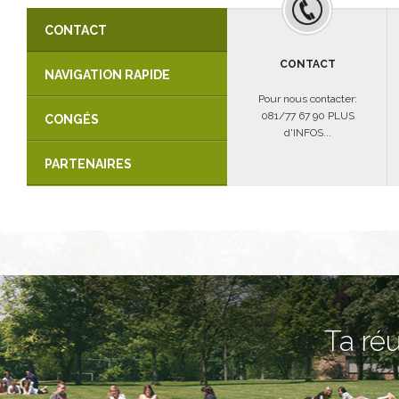
CONTACT
CONTACT
NAVIGATION RAPIDE
Pour nous contacter:
081/77 67 90 PLUS
CONGÉS
d'INFOS...
PARTENAIRES
Ta réu