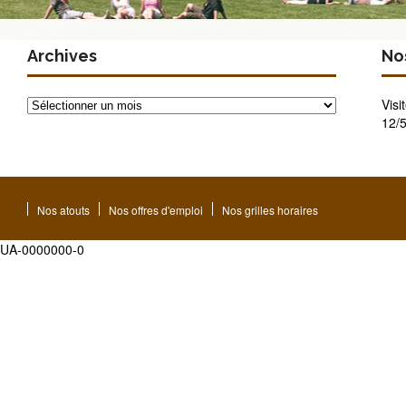
Archives
Nos
Archives
Visi
12/5
Nos atouts
Nos offres d'emploi
Nos grilles horaires
UA-0000000-0