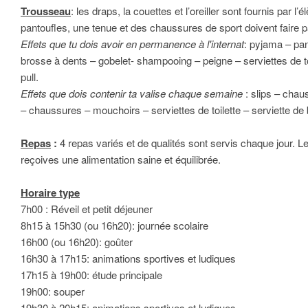
Trousseau
: les draps, la couettes et l’oreiller sont fournis par l
pantoufles, une tenue et des chaussures de sport doivent faire p
Effets que tu dois avoir en permanence à l'internat
: pyjama – pan
brosse à dents – gobelet- shampooing – peigne – serviettes de toi
pull.
Effets que dois contenir ta valise chaque semaine
: slips – chau
– chaussures – mouchoirs – serviettes de toilette – serviette de 
Repas
:
4 repas variés et de qualités sont servis chaque jour. Le 
reçoives une alimentation saine et équilibrée.
Horaire type
7h00 : Réveil et petit déjeuner
8h15 à 15h30 (ou 16h20): journée scolaire
16h00 (ou 16h20): goûter
16h30 à 17h15: animations sportives et ludiques
17h15 à 19h00: étude principale
19h00: souper
19h30 à 20h15: animations sportives et ludiques