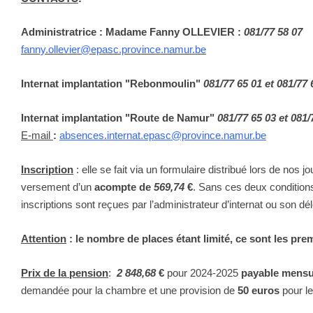
Administratrice : Madame Fanny OLLEVIER :
081/77 58 07
fanny.ollevier@epasc.province.namur.be
Internat implantation "Rebonmoulin"
081/77 65 01 et 081/77 
Internat implantation "Route de Namur"
081/77 65 03 et 081/
E-mail
:
absences.internat.epasc@province.namur.be
Inscription
: elle se fait via un formulaire distribué lors de nos j
versement d’un
acompte de
569,74
€
. Sans ces deux conditions
inscriptions sont reçues par l’administrateur d’internat ou son dé
Attention
: le nombre de places étant limité, ce sont les pre
Prix de la pension
:
2 848,68
€
pour 2024-2025
payable mensu
demandée pour la chambre et une provision de
50 euros
pour le