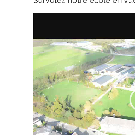
Survolez notre école en vu
Lecteur
vidéo