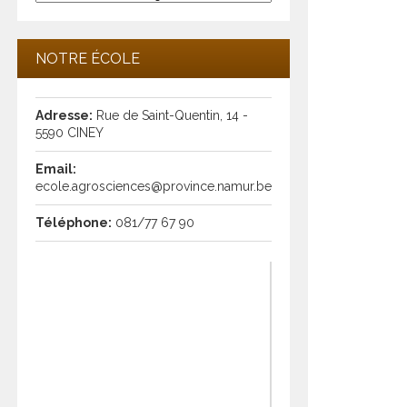
les
articles
NOTRE ÉCOLE
Adresse:
Rue de Saint-Quentin, 14 -
5590 CINEY
Email:
ecole.agrosciences@province.namur.be
Téléphone:
081/77 67 90