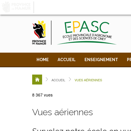
LA PROVINCE DE
NAMUR
, AU COEUR DE VOT
HOME
ACCUEIL
ENSEIGNEMENT
P
ACCUEIL
VUES AÉRIENNES
8 367 vues
Vues aériennes