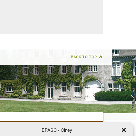
BACK TO TOP
!
081/77 67 90
EPASC - Ciney