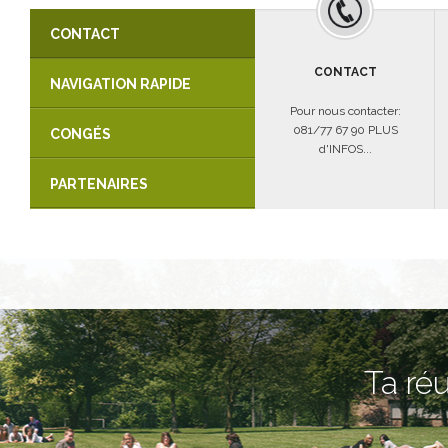
CONTACT
CONTACT
NAVIGATION RAPIDE
Pour nous contacter:
081/77 67 90 PLUS
CONGÉS
d'INFOS...
PARTENAIRES
Ta réu