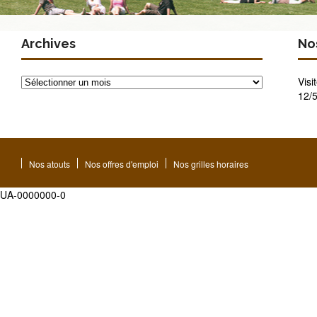
Archives
Nos
Archives
Visi
12/5
Nos atouts
Nos offres d'emploi
Nos grilles horaires
UA-0000000-0