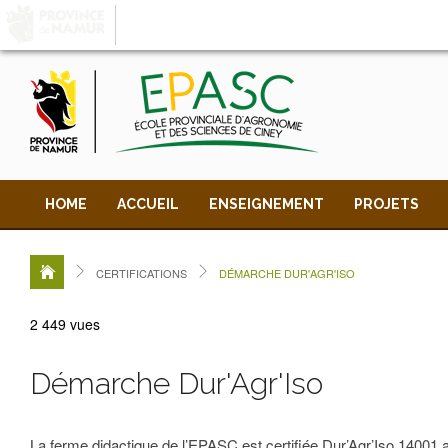
LA PROVINCE DE
NAMUR
, AU COEUR DE VOT
HOME
ACCUEIL
ENSEIGNEMENT
PROJETS
CERTIFICATIONS
DÉMARCHE DUR'AGR'ISO
2 449 vues
Démarche Dur'Agr'Iso
La ferme didactique de l’EPASC est certifiée Dur’Agr’Iso 14001 