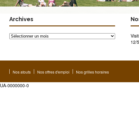
Archives
Nos
Archives
Visi
12/5
Nos atouts
Nos offres d'emploi
Nos grilles horaires
UA-0000000-0