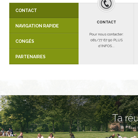
CONTACT
CONTACT
NAVIGATION RAPIDE
Pour nous contacter:
081/77 67 90 PLUS
CONGÉS
d'INFOS...
PARTENAIRES
Ta réu