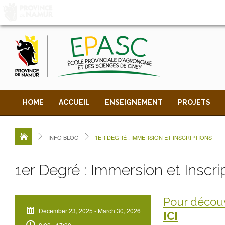
LA PROVINCE DE
NAMUR
, AU COEUR DE VOT
HOME
ACCUEIL
ENSEIGNEMENT
PROJETS
INFO BLOG
1ER DEGRÉ : IMMERSION ET INSCRIPTIONS
1er Degré : Immersion et Inscri
Pour découv
December 23, 2025
-
March 30, 2026
ICI