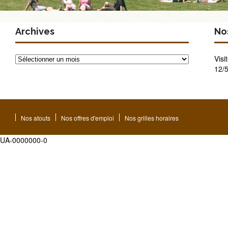
Archives
Nos
Archives
Visi
12/5
Nos atouts
Nos offres d'emploi
Nos grilles horaires
UA-0000000-0