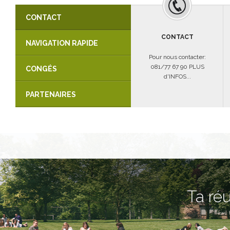
CONTACT
CONTACT
NAVIGATION RAPIDE
Pour nous contacter:
081/77 67 90 PLUS
CONGÉS
d'INFOS...
PARTENAIRES
Ta réu